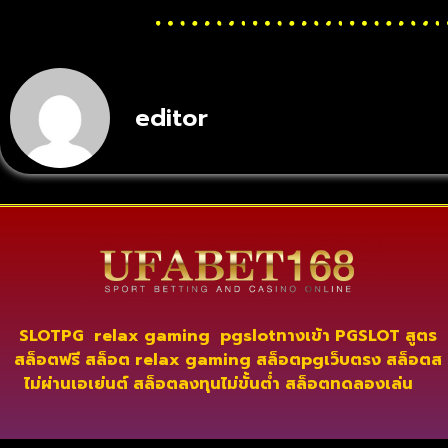
editor
SLOTPG relax gaming pgslotทางเข้า PGSLOT สูตร
สล็อตฟรี สล็อต relax gaming สล็อตpgเว็บตรง สล็อตส
ไม่ผ่านเอเย่นต์ สล็อตลงทุนไม่ขั้นต่ำ สล็อตทดลองเล่น