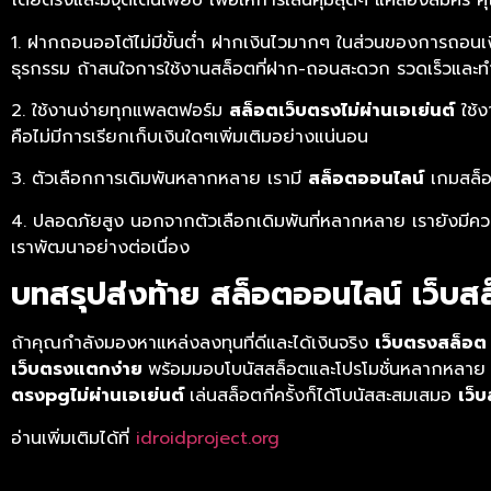
โดยตรงและมีจุดเด่นเพียบ เพื่อให้การเล่นคุ้มสุดๆ แค่ลองสมัคร คุ
1. ฝากถอนออโต้ไม่มีขั้นต่ำ ฝากเงินไวมากๆ ในส่วนของการถอนเงินก
ธุรกรรม ถ้าสนใจการใช้งานสล็อตที่ฝาก-ถอนสะดวก รวดเร็วแล
2. ใช้งานง่ายทุกแพลตฟอร์ม
สล็อตเว็บตรงไม่ผ่านเอเย่นต์
ใช้ง
คือไม่มีการเรียกเก็บเงินใดๆเพิ่มเติมอย่างแน่นอน
3. ตัวเลือกการเดิมพันหลากหลาย เรามี
สล็อตออนไลน์
เกมสล็อต
4. ปลอดภัยสูง นอกจากตัวเลือกเดิมพันที่หลากหลาย เรายังมีค
เราพัฒนาอย่างต่อเนื่อง
บทสรุปส่งท้าย สล็อตออนไลน์ เว็บสล
ถ้าคุณกำลังมองหาแหล่งลงทุนที่ดีและได้เงินจริง
เว็บตรงสล็อต
เว็บตรงแตกง่าย
พร้อมมอบโบนัสสล็อตและโปรโมชั่นหลากหลาย คัดเก
ตรงpgไม่ผ่านเอเย่นต์
เล่นสล็อตกี่ครั้งก็ได้โบนัสสะสมเสมอ
เว็บ
อ่านเพิ่มเติมได้ที่
idroidproject.org